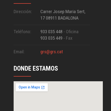
Dirección:
Carrer Josep Maria Sert,
17 08911 BADALONA
Teléfono:
933 035 448
- Oficina
933 035 449
- Fax
Email:
grs@grs.cat
DONDE ESTAMOS