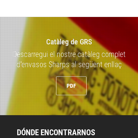
Catàleg de GRS
Descarregui el nostre catàleg complet
d'envasos Sharps al següent enllaç
PDF
DÓNDE ENCONTRARNOS