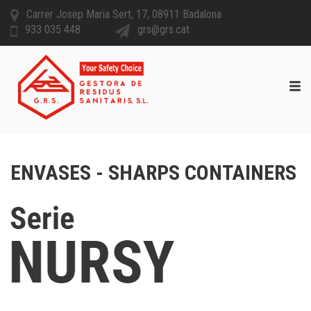
Carrer Josep Maria Sert, 17, 08911 Badalona
933 035 448
grs@grs.cat
ENVASES - SHARPS CONTAINERS