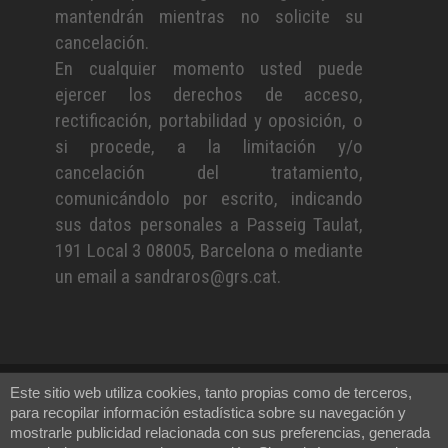
mantendrán mientras no solicite su
cancelación.
En cualquier momento usted puede
ejercer los derechos de acceso,
rectificación, portabilidad y oposición, o
si procede, a la limitación y/o
cancelación del tratamiento,
comunicándolo por escrito, indicando
sus datos personales a Passeig Taulat,
191 Local 3 08005, Barcelona o mediante
un email a sandraros@grs.cat.
Este sitio web utiliza cookies, tanto propias como de terceros,
@2022 GRS S.L.
para recopilar información estadística sobre su navegación y
mostrarle publicidad relacionada con sus preferencias, generada
AVISO LEGAL Y CONDICIONES DE USO