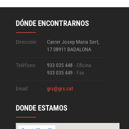
DÓNDE ENCONTRARNOS
Dirección:
Carrer Josep Maria Sert,
17 08911 BADALONA
Teléfono:
933 035 448
- Oficina
933 035 449
- Fax
Email:
grs@grs.cat
DONDE ESTAMOS