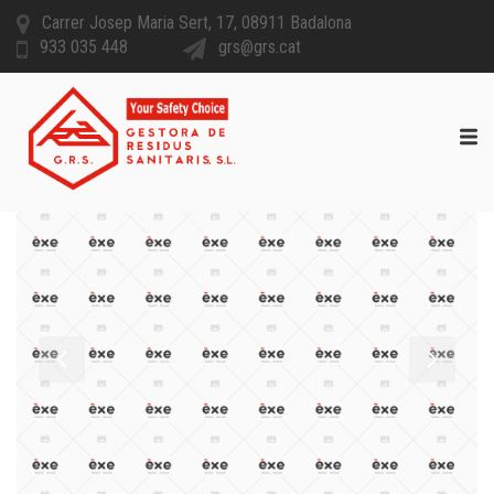
Carrer Josep Maria Sert, 17, 08911 Badalona
933 035 448
grs@grs.cat