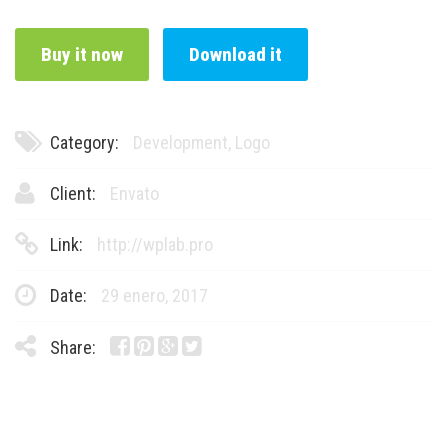
Buy it now
Download it
Category:
Development
,
Logo
Client:
Envato
Link:
http://wplab.pro
Date:
29 enero, 2017
Share: